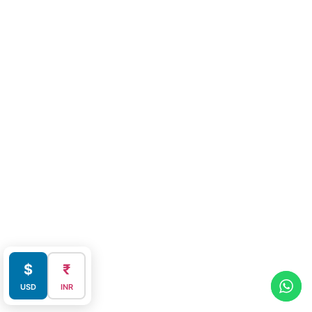
$
₹
USD
INR